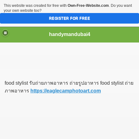
This website was created for free with
Own-Free-Website.com
. Do you want
your own website too?
REGISTER FOR FREE
handymandubai4
fits of Using the services of an expert Handyman
food stylist รับถ่ายภาพอาหาร ถ่ายรูปอาหาร food stylist ถ่าย
ภาพอาหาร
https://eaglecamphotoart.com