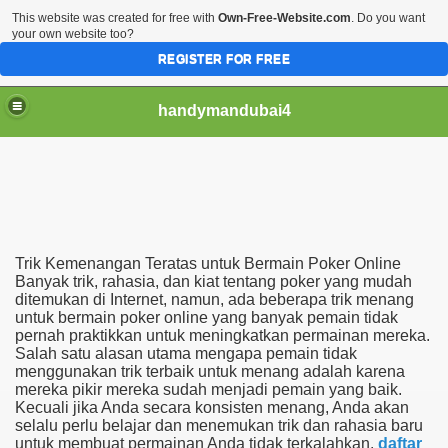
This website was created for free with
Own-Free-Website.com
. Do you want
your own website too?
REGISTER FOR FREE
handymandubai4
fits of Using the services of an expert Handyman
Trik Kemenangan Teratas untuk Bermain Poker Online
Banyak trik, rahasia, dan kiat tentang poker yang mudah
ditemukan di Internet, namun, ada beberapa trik menang
untuk bermain poker online yang banyak pemain tidak
pernah praktikkan untuk meningkatkan permainan mereka.
Salah satu alasan utama mengapa pemain tidak
menggunakan trik terbaik untuk menang adalah karena
mereka pikir mereka sudah menjadi pemain yang baik.
Kecuali jika Anda secara konsisten menang, Anda akan
selalu perlu belajar dan menemukan trik dan rahasia baru
untuk membuat permainan Anda tidak terkalahkan.
daftar