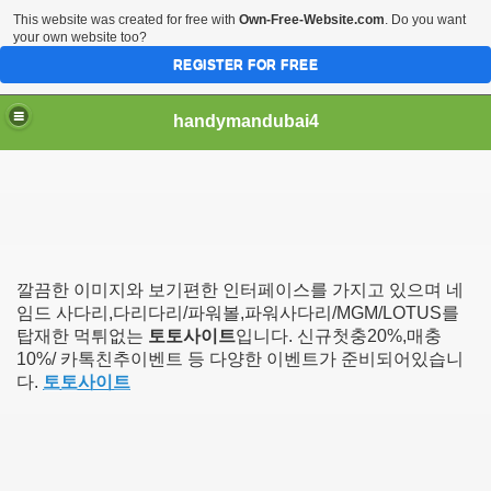
This website was created for free with
Own-Free-Website.com
. Do you want
your own website too?
REGISTER FOR FREE
handymandubai4
fits of Using the services of an expert Handyman
깔끔한 이미지와 보기편한 인터페이스를 가지고 있으며 네
임드 사다리,다리다리/파워볼,파워사다리/MGM/LOTUS를
탑재한 먹튀없는
토토사이트
입니다. 신규첫충20%,매충
10%/ 카톡친추이벤트 등 다양한 이벤트가 준비되어있습니
다.
토토사이트