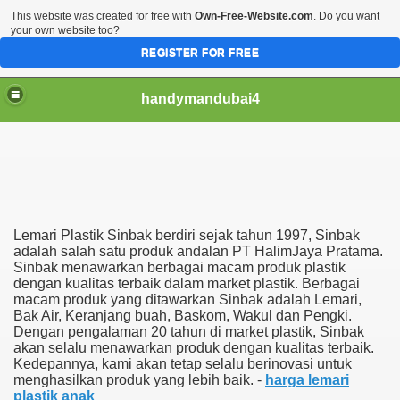
This website was created for free with
Own-Free-Website.com
. Do you want
your own website too?
REGISTER FOR FREE
handymandubai4
fits of Using the services of an expert Handyman
Lemari Plastik Sinbak berdiri sejak tahun 1997, Sinbak
adalah salah satu produk andalan PT HalimJaya Pratama.
Sinbak menawarkan berbagai macam produk plastik
dengan kualitas terbaik dalam market plastik. Berbagai
macam produk yang ditawarkan Sinbak adalah Lemari,
Bak Air, Keranjang buah, Baskom, Wakul dan Pengki.
Dengan pengalaman 20 tahun di market plastik, Sinbak
akan selalu menawarkan produk dengan kualitas terbaik.
Kedepannya, kami akan tetap selalu berinovasi untuk
menghasilkan produk yang lebih baik. -
harga lemari
plastik anak